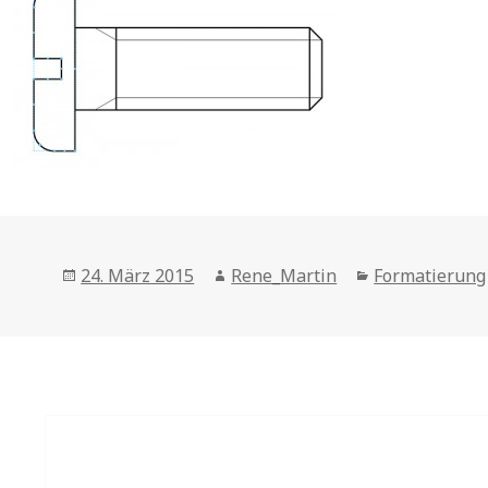
Posted
Author
Categories
24. März 2015
Rene_Martin
Formatierung
on