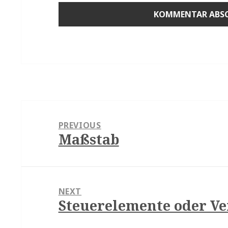
Beitragsnavigation
PREVIOUS
Maßstab
Previous
post:
NEXT
Steuerelemente oder V
Next
post: