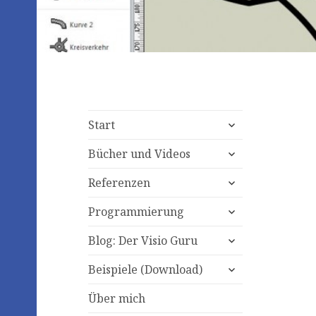
expand
Start
child
expand
menu
Bücher und Videos
child
expand
menu
Referenzen
child
expand
menu
Programmierung
child
expand
menu
Blog: Der Visio Guru
child
expand
menu
Beispiele (Download)
child
menu
Über mich