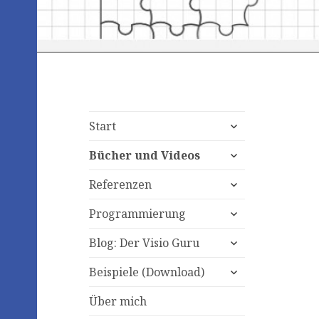
expand
Start
child
expand
menu
Bücher und Videos
child
expand
menu
Referenzen
child
expand
menu
Programmierung
child
expand
menu
Blog: Der Visio Guru
child
expand
menu
Beispiele (Download)
child
menu
Über mich