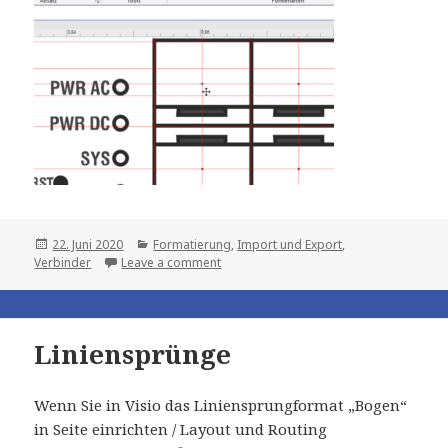
Posted
Categories
22. Juni 2020
Formatierung
,
Import und Export
,
on
Verbinder
Leave a comment
Liniensprünge
Wenn Sie in Visio das Liniensprungformat „Bogen“
in Seite einrichten / Layout und Routing