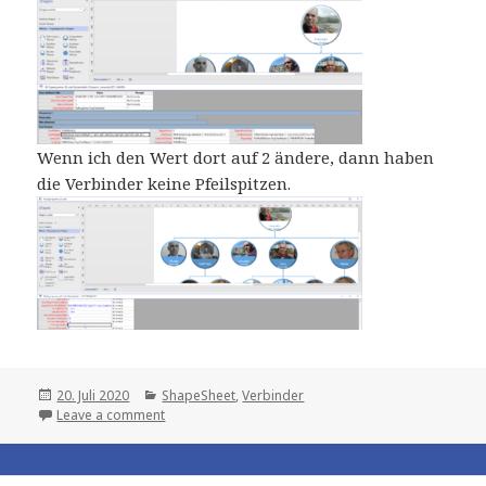
Wenn ich den Wert dort auf 2 ändere, dann haben
die Verbinder keine Pfeilspitzen.
Posted
Categories
20. Juli 2020
ShapeSheet
,
Verbinder
on
Leave a comment