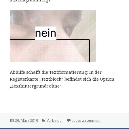
Abhilfe schafft die Textformatierung: In der
Registerkarte „Textblock“ befindet sich die Option
„Texthintergrund: ohne“.
Posted
Categories
29. März 2019
Verbinder
Leave a comment
on