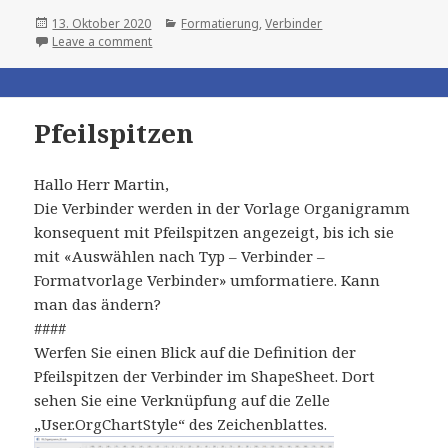
Posted
Categories
13. Oktober 2020
Formatierung
,
Verbinder
on
Leave a comment
Pfeilspitzen
Hallo Herr Martin,
Die Verbinder werden in der Vorlage Organigramm
konsequent mit Pfeilspitzen angezeigt, bis ich sie
mit «Auswählen nach Typ – Verbinder –
Formatvorlage Verbinder» umformatiere. Kann
man das ändern?
####
Werfen Sie einen Blick auf die Definition der
Pfeilspitzen der Verbinder im ShapeSheet. Dort
sehen Sie eine Verknüpfung auf die Zelle
„User.OrgChartStyle“ des Zeichenblattes.