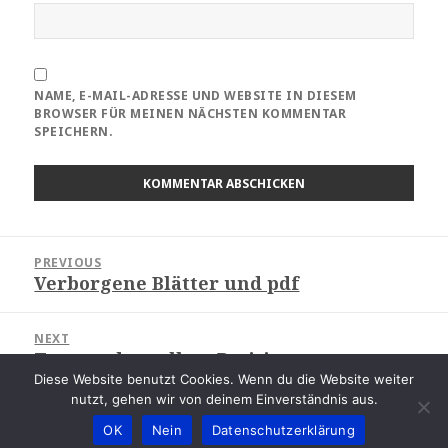
NAME, E-MAIL-ADRESSE UND WEBSITE IN DIESEM
BROWSER FÜR MEINEN NÄCHSTEN KOMMENTAR
SPEICHERN.
Beitragsnavigation
PREVIOUS
Verborgene Blätter und pdf
Previous
post:
NEXT
Text an der selben Position
Next
Diese Website benutzt Cookies. Wenn du die Website weiter
post:
nutzt, gehen wir von deinem Einverständnis aus.
Copyright © 2015 - 2022
|
Proudly powered by
WordPress
|
OK
Nein
Datenschutzerklärung
Theme: Fifteenth by
WPDefault