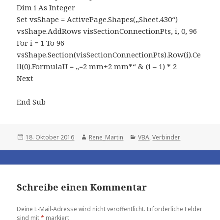
Dim i As Integer
Set vsShape = ActivePage.Shapes(„Sheet.430“)
vsShape.AddRows visSectionConnectionPts, i, 0, 96
For i = 1 To 96
vsShape.Section(visSectionConnectionPts).Row(i).Ce
ll(0).FormulaU = „=2 mm+2 mm*“ & (i – 1) * 2
Next
End Sub
Posted
Author
Categories
18. Oktober 2016
Rene_Martin
VBA
,
Verbinder
on
Schreibe einen Kommentar
Deine E-Mail-Adresse wird nicht veröffentlicht.
Erforderliche Felder
sind mit
*
markiert