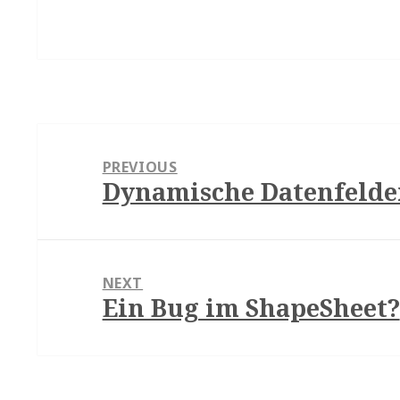
Beitragsnavigation
PREVIOUS
Dynamische Datenfelde
Previous
post:
NEXT
Ein Bug im ShapeSheet?
Next
post: