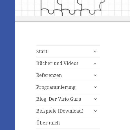
expand
Start
child
expand
menu
Bücher und Videos
child
expand
menu
Referenzen
child
expand
menu
Programmierung
child
expand
menu
Blog: Der Visio Guru
child
expand
menu
Beispiele (Download)
child
menu
Über mich