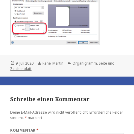
Posted
Author
Categories
9. Juli 2020
Rene_Martin
Organigramm
,
Seite und
on
Zeichenblatt
Schreibe einen Kommentar
Deine E-Mail-Adresse wird nicht veröffentlicht.
Erforderliche Felder
sind mit
*
markiert
KOMMENTAR
*