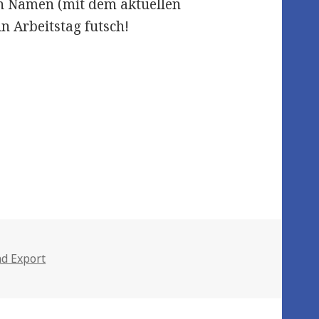
en Namen (mit dem aktuellen
n Arbeitstag futsch!
s
d Export