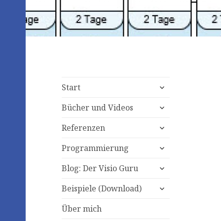
expand
Start
child
expand
menu
Bücher und Videos
child
expand
menu
Referenzen
child
expand
menu
Programmierung
child
expand
menu
Blog: Der Visio Guru
child
expand
menu
Beispiele (Download)
child
menu
Über mich