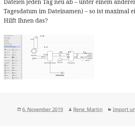
Dateien jeden Tag neu ab – unter einem ander
Tagesdatum im Dateinamen) – so ist maximal ei
Hilft Ihnen das?
Posted
Author
Categorie
6. November 2019
Rene_Martin
Import un
on