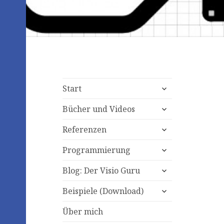
expand
Start
child
expand
menu
Bücher und Videos
child
expand
menu
Referenzen
child
expand
menu
Programmierung
child
expand
menu
Blog: Der Visio Guru
child
expand
menu
Beispiele (Download)
child
menu
Über mich