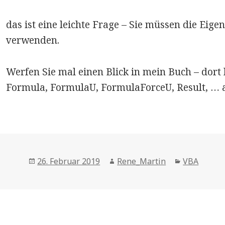
das ist eine leichte Frage – Sie müssen die Ei
verwenden.
Werfen Sie mal einen Blick in mein Buch – dort 
Formula, FormulaU, FormulaForceU, Result, … a
Posted
Author
Categories
26. Februar 2019
Rene_Martin
VBA
on