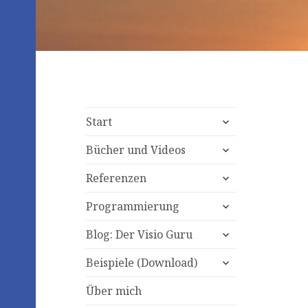
expand
Start
child
expand
menu
Bücher und Videos
child
expand
menu
Referenzen
child
expand
menu
Programmierung
child
expand
menu
Blog: Der Visio Guru
child
expand
menu
Beispiele (Download)
child
menu
Über mich