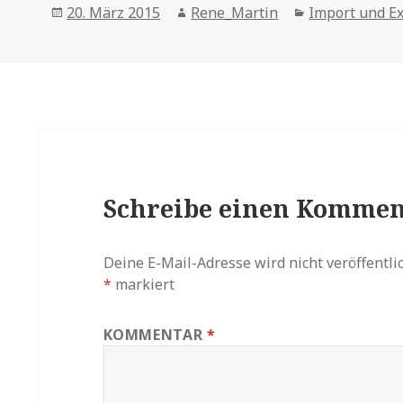
Posted
Author
Categories
20. März 2015
Rene_Martin
Import und E
on
Schreibe einen Kommen
Deine E-Mail-Adresse wird nicht veröffentlic
*
markiert
KOMMENTAR
*