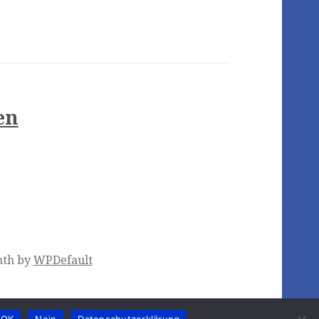
en
nth by
WPDefault