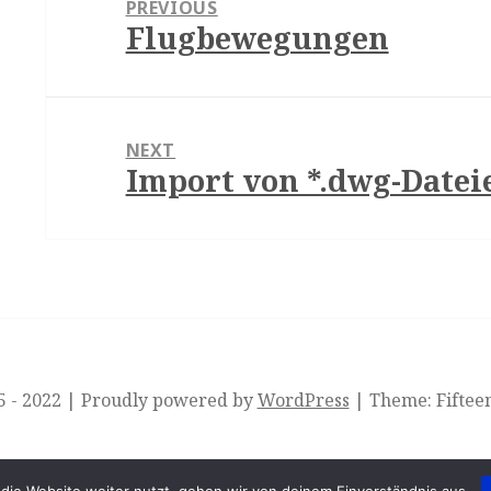
PREVIOUS
Flugbewegungen
Previous
post:
NEXT
Import von *.dwg-Datei
Next
post:
 - 2022
|
Proudly powered by
WordPress
|
Theme: Fiftee