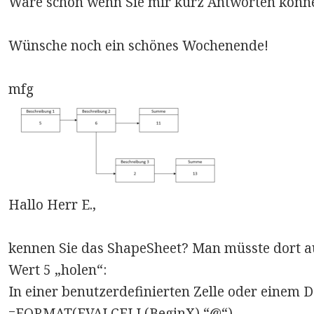
Wäre schön wenn Sie mir kurz Antworten könn
Wünsche noch ein schönes Wochenende!
mfg
Hallo Herr E.,
kennen Sie das ShapeSheet? Man müsste dort au
Wert 5 „holen“:
In einer benutzerdefinierten Zelle oder einem 
=FORMAT(EVALCELL(BeginX),“@“)