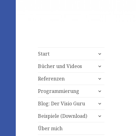
expand
Start
child
expand
menu
Bücher und Videos
child
expand
menu
Referenzen
child
expand
menu
Programmierung
child
expand
menu
Blog: Der Visio Guru
child
expand
menu
Beispiele (Download)
child
menu
Über mich