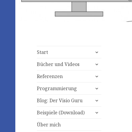
expand
Start
child
expand
menu
Bücher und Videos
child
expand
menu
Referenzen
child
expand
menu
Programmierung
child
expand
menu
Blog: Der Visio Guru
child
expand
menu
Beispiele (Download)
child
menu
Über mich