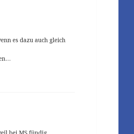
enn es dazu auch gleich
hen…
eil bei MS fündig