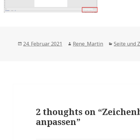
Posted
Author
Categories
24. Februar 2021
Rene_Martin
Seite und 
on
2 thoughts on “Zeichenb
anpassen”