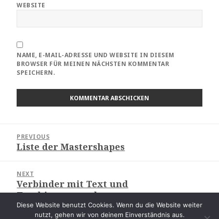
WEBSITE
NAME, E-MAIL-ADRESSE UND WEBSITE IN DIESEM
BROWSER FÜR MEINEN NÄCHSTEN KOMMENTAR
SPEICHERN.
Beitragsnavigation
PREVIOUS
Liste der Mastershapes
Previous
post:
NEXT
Verbinder mit Text und
Next
Texthintergrund
post:
Diese Website benutzt Cookies. Wenn du die Website weiter
nutzt, gehen wir von deinem Einverständnis aus.