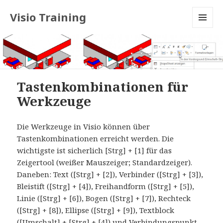
Visio Training
MENU
AND
WIDGETS
Tastenkombinationen für
Werkzeuge
Die Werkzeuge in Visio können über
Tastenkombinationen erreicht werden. Die
wichtigste ist sicherlich [Strg] + [1] für das
Zeigertool (weißer Mauszeiger; Standardzeiger).
Daneben: Text ([Strg] + [2]), Verbinder ([Strg] + [3]),
Bleistift ([Strg] + [4]), Freihandform ([Strg] + [5]),
Linie ([Strg] + [6]), Bogen ([Strg] + [7]), Rechteck
([Strg] + [8]), Ellipse ([Strg] + [9]), Textblock
([Umschalt] + [Strg] + [4]) und Verbindungspunkt