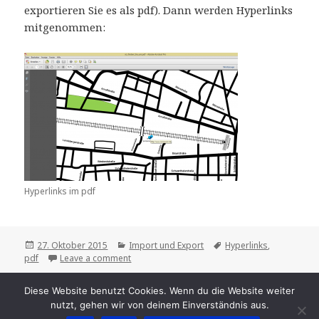
exportieren Sie es als pdf). Dann werden Hyperlinks
mitgenommen:
Hyperlinks im pdf
Posted
Categories
Tags
27. Oktober 2015
Import und Export
Hyperlinks
,
on
pdf
Leave a comment
Diese Website benutzt Cookies. Wenn du die Website weiter
nutzt, gehen wir von deinem Einverständnis aus.
Copyright © 2015 - 2022
|
Proudly powered by
WordPress
|