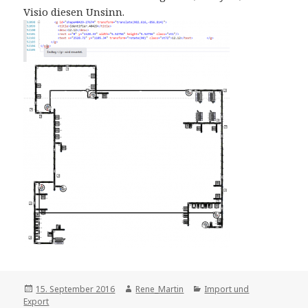
Visio diesen Unsinn.
Posted
Author
Categories
15. September 2016
Rene_Martin
Import und
on
Export