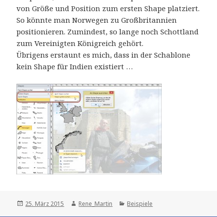
von Größe und Position zum ersten Shape platziert.
So könnte man Norwegen zu Großbritannien
positionieren. Zumindest, so lange noch Schottland
zum Vereinigten Königreich gehört.
Übrigens erstaunt es mich, dass in der Schablone
kein Shape für Indien existiert …
Posted
Author
Categories
25. März 2015
Rene_Martin
Beispiele
on