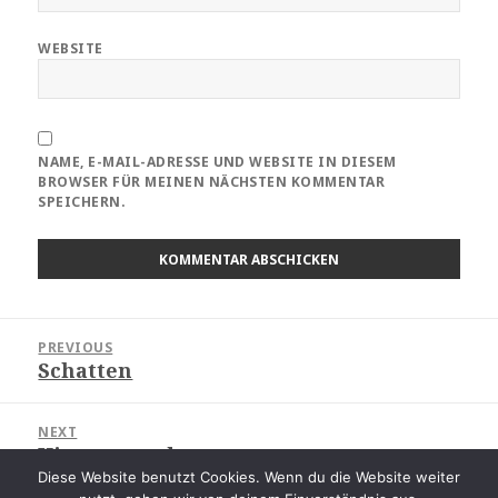
WEBSITE
NAME, E-MAIL-ADRESSE UND WEBSITE IN DIESEM
BROWSER FÜR MEINEN NÄCHSTEN KOMMENTAR
SPEICHERN.
Beitragsnavigation
PREVIOUS
Schatten
Previous
post:
NEXT
Hintergrund
Next
Diese Website benutzt Cookies. Wenn du die Website weiter
post: