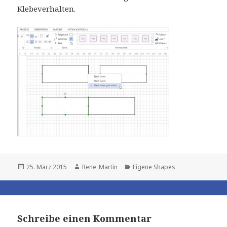
Klebeverhalten.
Posted
Author
Categories
25. März 2015
Rene_Martin
Eigene Shapes
on
Schreibe einen Kommentar