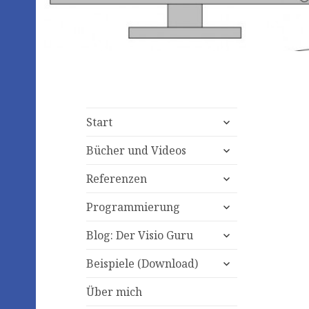
expand
Start
child
expand
menu
Bücher und Videos
child
expand
menu
Referenzen
child
expand
menu
Programmierung
child
expand
menu
Blog: Der Visio Guru
child
expand
menu
Beispiele (Download)
child
menu
Über mich