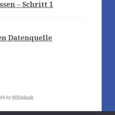
en – Schritt 1
en Datenquelle
nth by
WPDefault