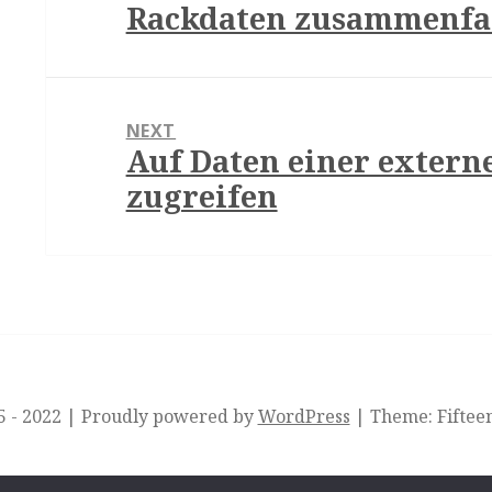
Rackdaten zusammenfass
Previous
post:
NEXT
Auf Daten einer extern
Next
zugreifen
post:
 - 2022
|
Proudly powered by
WordPress
|
Theme: Fiftee