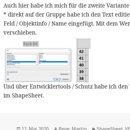
Auch hier habe ich mich für die zweite Variante
* direkt auf der Gruppe habe ich den Text editi
Feld / Objektinfo / Name eingefügt. Mit dem W
verschieben.
Und über Entwicklertools / Schutz habe ich den 
im ShapeSheet.
Posted
Author
Categories
12. Mai 2020
Rene_Martin
ShapeSheet
,
V