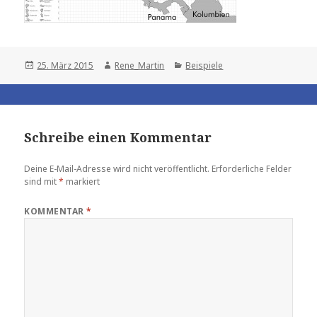
Posted
Author
Categories
25. März 2015
Rene_Martin
Beispiele
on
Schreibe einen Kommentar
Deine E-Mail-Adresse wird nicht veröffentlicht.
Erforderliche Felder
sind mit
*
markiert
KOMMENTAR
*