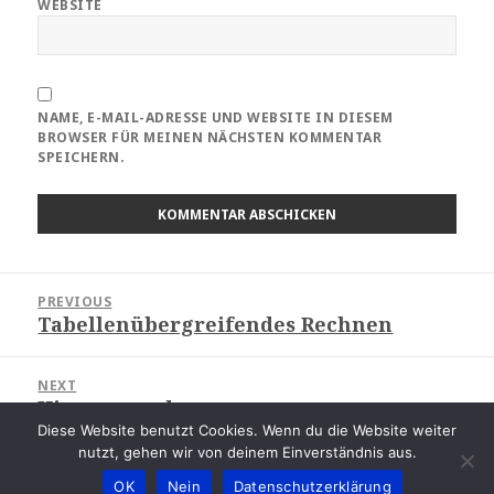
WEBSITE
NAME, E-MAIL-ADRESSE UND WEBSITE IN DIESEM
BROWSER FÜR MEINEN NÄCHSTEN KOMMENTAR
SPEICHERN.
Beitragsnavigation
PREVIOUS
Tabellenübergreifendes Rechnen
Previous
post:
NEXT
Hintergrund
Next
Diese Website benutzt Cookies. Wenn du die Website weiter
post:
nutzt, gehen wir von deinem Einverständnis aus.
Copyright © 2015 - 2022
|
Proudly powered by
WordPress
|
OK
Nein
Datenschutzerklärung
Theme: Fifteenth by
WPDefault