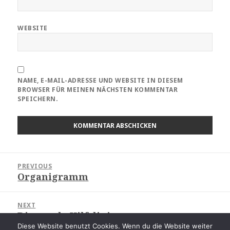
WEBSITE
NAME, E-MAIL-ADRESSE UND WEBSITE IN DIESEM
BROWSER FÜR MEINEN NÄCHSTEN KOMMENTAR
SPEICHERN.
Beitragsnavigation
PREVIOUS
Organigramm
Previous
post:
NEXT
Diagonale Hilfslinien
Next
Diese Website benutzt Cookies. Wenn du die Website weiter
post: