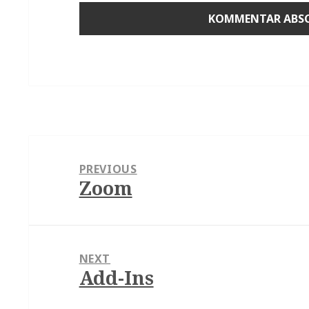
Beitragsnavigation
PREVIOUS
Zoom
Previous
post:
NEXT
Add-Ins
Next
post: