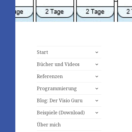
expand
Start
child
expand
menu
Bücher und Videos
child
expand
menu
Referenzen
child
expand
menu
Programmierung
child
expand
menu
Blog: Der Visio Guru
child
expand
menu
Beispiele (Download)
child
menu
Über mich