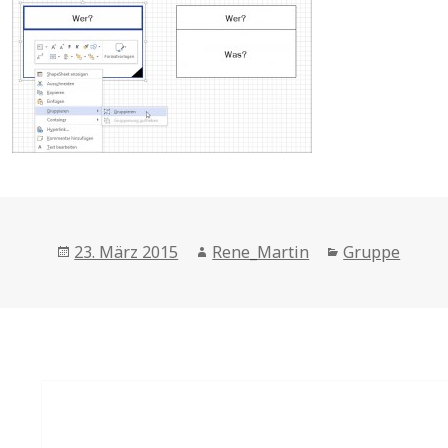
Posted
Author
Categories
23. März 2015
Rene_Martin
Gruppe
on