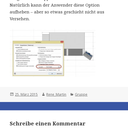
Natürlich kann der Anwender diese Option
aufheben – aber so etwas geschieht nicht aus
Versehen.
Posted
Author
Categories
25. März 2015
Rene_Martin
Gruppe
on
Schreibe einen Kommentar