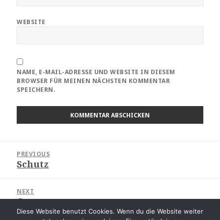
WEBSITE
NAME, E-MAIL-ADRESSE UND WEBSITE IN DIESEM
BROWSER FÜR MEINEN NÄCHSTEN KOMMENTAR
SPEICHERN.
Beitragsnavigation
PREVIOUS
Schutz
Previous
post:
NEXT
Gruppe
Next
Diese Website benutzt Cookies. Wenn du die Website weiter
post: