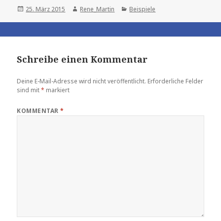
Posted
Author
Categories
25. März 2015
Rene_Martin
Beispiele
on
Schreibe einen Kommentar
Deine E-Mail-Adresse wird nicht veröffentlicht.
Erforderliche Felder
sind mit
*
markiert
KOMMENTAR
*