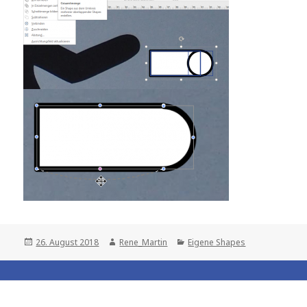
Posted
Author
Categories
26. August 2018
Rene_Martin
Eigene Shapes
on