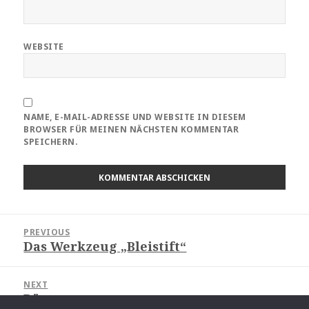
WEBSITE
NAME, E-MAIL-ADRESSE UND WEBSITE IN DIESEM
BROWSER FÜR MEINEN NÄCHSTEN KOMMENTAR
SPEICHERN.
Beitragsnavigation
PREVIOUS
Das Werkzeug „Bleistift“
Previous
post:
NEXT
Büro
Next