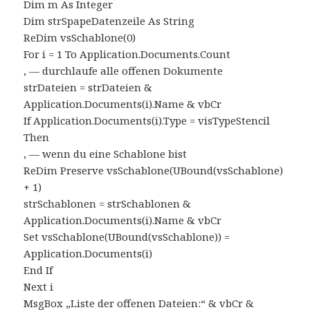
Dim m As Integer
Dim strSpapeDatenzeile As String
ReDim vsSchablone(0)
For i = 1 To Application.Documents.Count
‚ — durchlaufe alle offenen Dokumente
strDateien = strDateien &
Application.Documents(i).Name & vbCr
If Application.Documents(i).Type = visTypeStencil
Then
‚ — wenn du eine Schablone bist
ReDim Preserve vsSchablone(UBound(vsSchablone)
+ 1)
strSchablonen = strSchablonen &
Application.Documents(i).Name & vbCr
Set vsSchablone(UBound(vsSchablone)) =
Application.Documents(i)
End If
Next i
MsgBox „Liste der offenen Dateien:“ & vbCr &