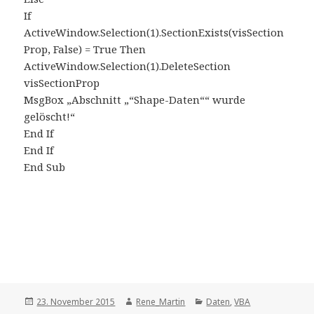
If
ActiveWindow.Selection(1).SectionExists(visSection
Prop, False) = True Then
ActiveWindow.Selection(1).DeleteSection
visSectionProp
MsgBox „Abschnitt „“Shape-Daten““ wurde
gelöscht!“
End If
End If
End Sub
Posted
Author
Categories
23. November 2015
Rene_Martin
Daten
,
VBA
on