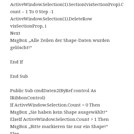
ActiveWindow.Selection(1).Section(visSectionProp).C
ount – 1 To 0 Step -1
ActiveWindow.Selection(1).DeleteRow
visSectionProp, i
Next
MsgBox „Alle Zeilen der Shape-Daten wurden
gelöscht!“
End If
End Sub
Public Sub cmdDaten2(ByRef control As
IRibbonControl)
If ActiveWindow.Selection.Count = 0 Then
MsgBox „Sie haben kein Shape ausgewählt!“
ElseIf ActiveWindow.Selection.Count > 1 Then
MsgBox „Bitte markieren Sie nur ein Shape!“
Else