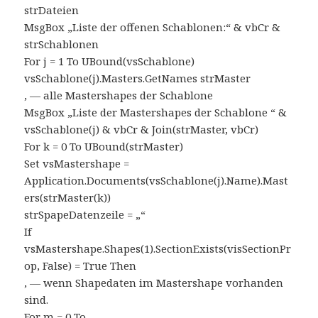
strDateien
MsgBox „Liste der offenen Schablonen:“ & vbCr &
strSchablonen
For j = 1 To UBound(vsSchablone)
vsSchablone(j).Masters.GetNames strMaster
‚ — alle Mastershapes der Schablone
MsgBox „Liste der Mastershapes der Schablone “ &
vsSchablone(j) & vbCr & Join(strMaster, vbCr)
For k = 0 To UBound(strMaster)
Set vsMastershape =
Application.Documents(vsSchablone(j).Name).Mast
ers(strMaster(k))
strSpapeDatenzeile = „“
If
vsMastershape.Shapes(1).SectionExists(visSectionPr
op, False) = True Then
‚ — wenn Shapedaten im Mastershape vorhanden
sind.
For m = 0 To