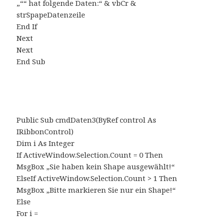
„““ hat folgende Daten:“ & vbCr &
strSpapeDatenzeile
End If
Next
Next
End Sub
Public Sub cmdDaten3(ByRef control As
IRibbonControl)
Dim i As Integer
If ActiveWindow.Selection.Count = 0 Then
MsgBox „Sie haben kein Shape ausgewählt!“
ElseIf ActiveWindow.Selection.Count > 1 Then
MsgBox „Bitte markieren Sie nur ein Shape!“
Else
For i =