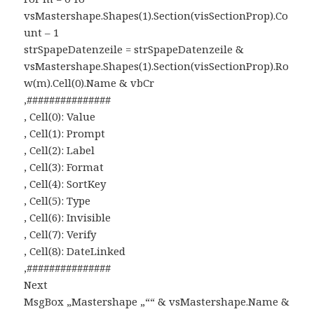
vsMastershape.Shapes(1).Section(visSectionProp).Co
unt – 1
strSpapeDatenzeile = strSpapeDatenzeile &
vsMastershape.Shapes(1).Section(visSectionProp).Ro
w(m).Cell(0).Name & vbCr
‚###############
‚ Cell(0): Value
‚ Cell(1): Prompt
‚ Cell(2): Label
‚ Cell(3): Format
‚ Cell(4): SortKey
‚ Cell(5): Type
‚ Cell(6): Invisible
‚ Cell(7): Verify
‚ Cell(8): DateLinked
‚###############
Next
MsgBox „Mastershape „““ & vsMastershape.Name &