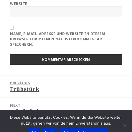
WEBSITE
NAME, E-MAIL-ADRESSE UND WEBSITE IN DIESEM
BROWSER FÜR MEINEN NÄCHSTEN KOMMENTAR
SPEICHERN.
Beitragsnavigation
PREVIOUS
Frühstück
Previous
post:
NEXT
Schokolade
Next
Diese Website benutzt Cookies. Wenn du die Website weiter
post:
nutzt, gehen wir von deinem Einverständnis aus.
Copyright © 2015 - 2022
|
Proudly powered by
WordPress
|