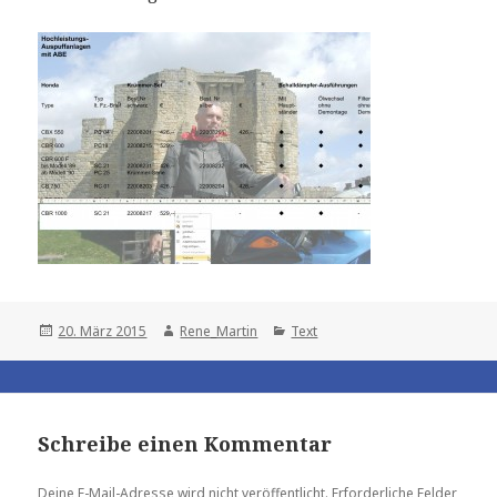
Posted
Author
Categories
20. März 2015
Rene_Martin
Text
on
Schreibe einen Kommentar
Deine E-Mail-Adresse wird nicht veröffentlicht.
Erforderliche Felder