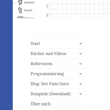
expand
Start
child
expand
menu
Bücher und Videos
child
expand
menu
Referenzen
child
expand
menu
Programmierung
child
expand
menu
Blog: Der Visio Guru
child
expand
menu
Beispiele (Download)
child
menu
Über mich