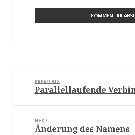
Beitragsnavigation
PREVIOUS
Parallellaufende Verbi
Previous
post:
NEXT
Änderung des Namens
Next