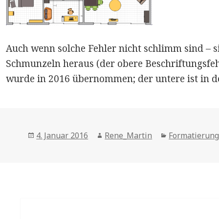
Auch wenn solche Fehler nicht schlimm sind – si
Schmunzeln heraus (der obere Beschriftungsfeh
wurde in 2016 übernommen; der untere ist in 
Posted
Author
Categories
4. Januar 2016
Rene_Martin
Formatierun
on